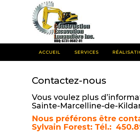
Skip
to
content
ACCUEIL
SERVICES
RÉALISAT
Contactez-nous
Vous voulez plus d’informa
Sainte-Marcelline-de-Kilda
Nous préférons être cont
Sylvain Forest: Tél.: 450.8