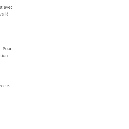
et avec
aillé
. Pour
tion
roise-